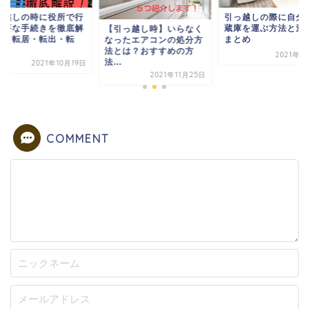
っ越しの時に役所で行
引っ越しの際に自分
必要な手続きを徹底解
蔵庫を運ぶ方法と注
【引っ越し時】いらなく
！（転居・転出・転
まとめ
なったエアコンの処分方
.
法とは？おすすめの方
2021年1
法...
2021年10月19日
2021年11月25日
COMMENT