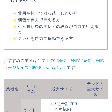
費用を抑えて引っ越ししたい方
梱包が自力で行える方
引っ越し後のテレビの設置が自力で行える
方
テレビを自力で移動できる方
おすすめの業者は
ヤマトの宅急便
、
飛脚宅急便
、
飛脚
ラージサイズ宅配便
、
ゆうパック
です。
テレビの
サービ
業者名
最大サイズ
最大サイ
ス名
ズ
3辺合計200
ｃｍ以内
ヤマト