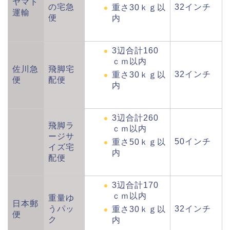
ヤマト
の宅急
32インチ
重さ30ｋｇ以
運輸
便
内
3辺合計160
ｃｍ以内
佐川急
飛脚宅
32インチ
重さ30ｋｇ以
便
配便
内
3辺合計260
飛脚ラ
ｃｍ以内
ージサ
50インチ
重さ50ｋｇ以
イズ宅
内
配便
3辺合計170
ｃｍ以内
重量ゆ
日本郵
うパッ
32インチ
重さ30ｋｇ以
便
ク
内