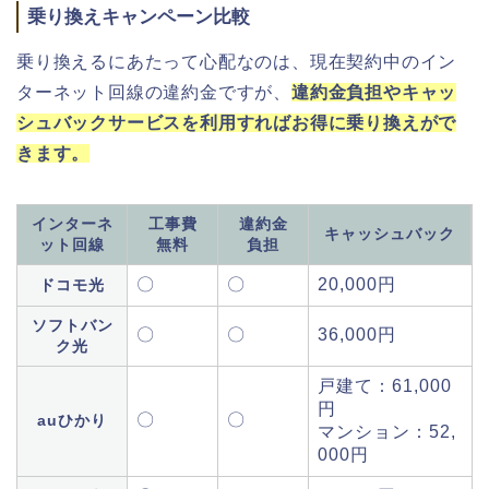
乗り換えキャンペーン比較
乗り換えるにあたって心配なのは、現在契約中のイン
ターネット回線の違約金ですが、
違約金負担やキャッ
シュバックサービスを利用すればお得に乗り換えがで
きます。
インターネ
工事費
違約金
キャッシュバック
ット回線
無料
負担
〇
〇
20,000円
ドコモ光
ソフトバン
〇
〇
36,000円
ク光
戸建て：61,000
円
〇
〇
auひかり
マンション：52,
000円