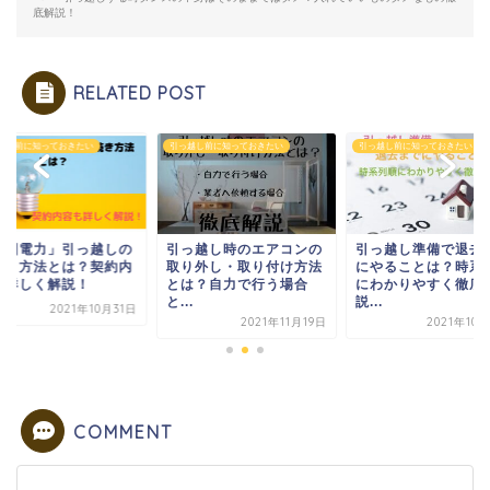
底解説！
RELATED POST
越し前に知っておきたい
引っ越し前に知っておきたい
引っ越し前に知っておきたい
中国電力」引っ越しの
引っ越し時のエアコンの
引っ越し準備で退去
続き方法とは？契約内
取り外し・取り付け方法
にやることは？時系
も詳しく解説！
とは？自力で行う場合
にわかりやすく徹底
と...
説...
2021年10月31日
2021年11月19日
2021年10
COMMENT